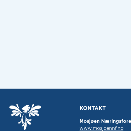
KONTAKT
Mosjøen Næringsfore
www.mosjoennf.no