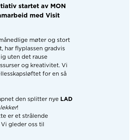
itiativ startet av
MON
samarbeid med
Visit
månedlige møter og stort
 har flyplassen gradvis
lig uten det rause
surser og kreativitet. Vi
llesskapsløftet for en så
pnet den splitter nye
LAD
lekker
!
tte er et strålende
Vi gleder oss til