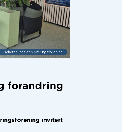
Nyheter Mosjøen Næringsforening
g forandring
ingsforening
invitert