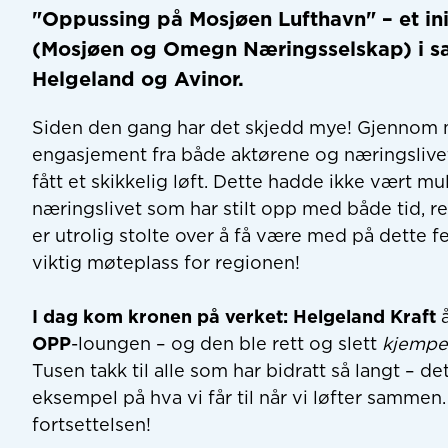
"Oppussing på Mosjøen Lufthavn"
– et in
(Mosjøen og Omegn Næringsselskap) i 
Helgeland
og
Avinor.
Siden den gang har det skjedd mye! Gjennom 
engasjement fra både aktørene og næringslivet,
fått et skikkelig løft. Dette hadde ikke vært mu
næringslivet som har stilt opp med både tid, res
er utrolig stolte over å få være med på dette fe
viktig møteplass for regionen!
I dag kom kronen på verket:
Helgeland Kraft
å
OPP
-loungen – og den ble rett og slett
kjempe
Tusen takk til alle som har bidratt så langt – de
eksempel på hva vi får til når vi løfter sammen. 
fortsettelsen!