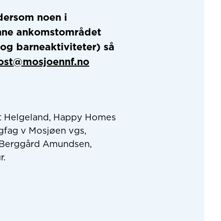
 dersom noen i
jønne ankomstområdet
og barneaktiviteter) så
ost@mosjoennf.no
sit Helgeland, Happy Homes
gfag v Mosjøen vgs,
k, Berggård Amundsen,
r.